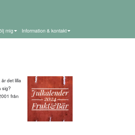
ölj mig
Information & kontakt
 det lilla
a sig?
2001 från