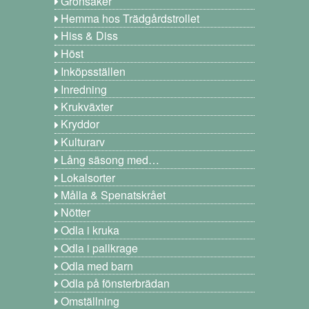
Grönsaker
Hemma hos Trädgårdstrollet
Hiss & Diss
Höst
Inköpsställen
Inredning
Krukväxter
Kryddor
Kulturarv
Lång säsong med…
Lokalsorter
Målla & Spenatskrået
Nötter
Odla i kruka
Odla i pallkrage
Odla med barn
Odla på fönsterbrädan
Omställning