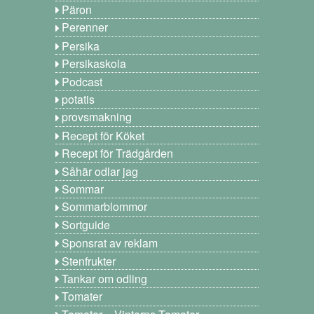
Päron
Perenner
Persika
Persikaskola
Podcast
potatis
provsmakning
Recept för Köket
Recept för Trädgården
Såhär odlar jag
Sommar
Sommarblommor
Sortguide
Sponsrat av reklam
Stenfrukter
Tankar om odling
Tomater