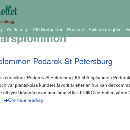
g
Anlita mig
100 Sortguider
Podcast
Swisha en gåva
F
bärsplommon
plommon Podarok St Petersburg
s cerasifera ’Podarok St Petersburg’ Körsbärsplommon Podarok är
h vår plantskolas kunders favorit år efter år, hur kan det komm
ett ryskt körsbärsplommon som vi fick hit till Österbotten våren 
n
Continue reading