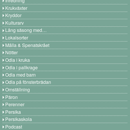
Inredning
Krukväxter
Kryddor
Kulturarv
Lång säsong med…
Lokalsorter
Målla & Spenatskrået
Nötter
Odla i kruka
Odla i pallkrage
Odla med barn
Odla på fönsterbrädan
Omställning
Päron
Perenner
Persika
Persikaskola
Podcast