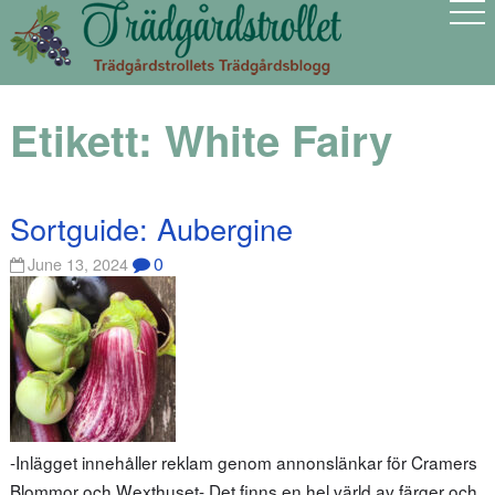
Etikett:
White Fairy
Sortguide: Aubergine
0
June 13, 2024
-Inlägget innehåller reklam genom annonslänkar för Cramers
Blommor och Wexthuset- Det finns en hel värld av färger och