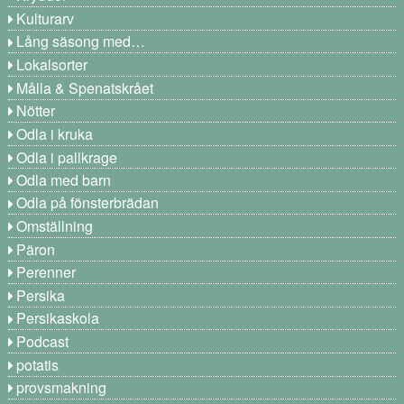
Kulturarv
Lång säsong med…
Lokalsorter
Målla & Spenatskrået
Nötter
Odla i kruka
Odla i pallkrage
Odla med barn
Odla på fönsterbrädan
Omställning
Päron
Perenner
Persika
Persikaskola
Podcast
potatis
provsmakning