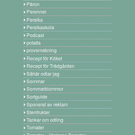
Päron
Perenner
Persika
Persikaskola
Podcast
potatis
provsmakning
Recept för Köket
Recept för Trädgården
Såhär odlar jag
Sommar
Sommarblommor
Sortguide
Sponsrat av reklam
Stenfrukter
Tankar om odling
Tomater