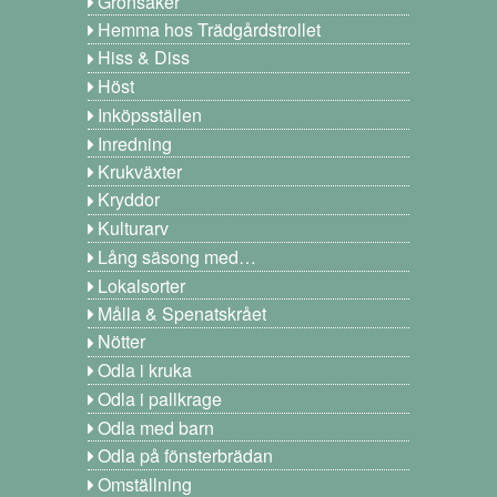
Grönsaker
Hemma hos Trädgårdstrollet
Hiss & Diss
Höst
Inköpsställen
Inredning
Krukväxter
Kryddor
Kulturarv
Lång säsong med…
Lokalsorter
Målla & Spenatskrået
Nötter
Odla i kruka
Odla i pallkrage
Odla med barn
Odla på fönsterbrädan
Omställning