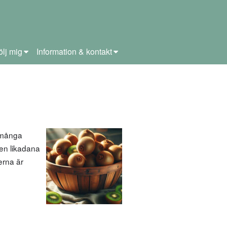
ölj mig
Information & kontakt
 många
men likadana
terna är