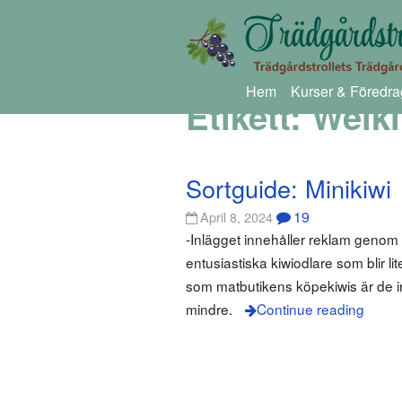
Hem
Kurser & Föredra
Etikett:
Weiki
Sortguide: Minikiwi
19
April 8, 2024
-Inlägget innehåller reklam geno
entusiastiska kiwiodlare som blir li
som matbutikens köpekiwis är de inte.
mindre.
Continue reading