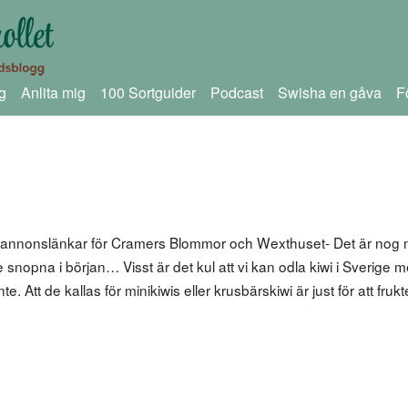
g
Anlita mig
100 Sortguider
Podcast
Swisha en gåva
F
m annonslänkar för Cramers Blommor och Wexthuset- Det är nog
te snopna i början… Visst är det kul att vi kan odla kiwi i Sverige 
 Att de kallas för minikiwis eller krusbärskiwi är just för att fruk