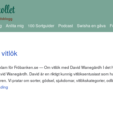
g
Anlita mig
100 Sortguider
Podcast
Swisha en gåva
F
vitlök
eklam för Fröbanken.se — Om vitlök med David Wanegårdh I det h
avid Wanegårdh. David är en riktigt kunnig vitlöksentusiast som h
en. Vi pratar om sorter, gödsel, sjukdomar, vitlökskategorier, odl
ading