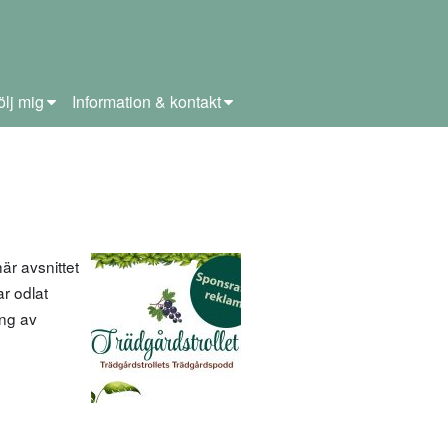
ölj mig
Information & kontakt
är avsnittet
ar odlat
ing av