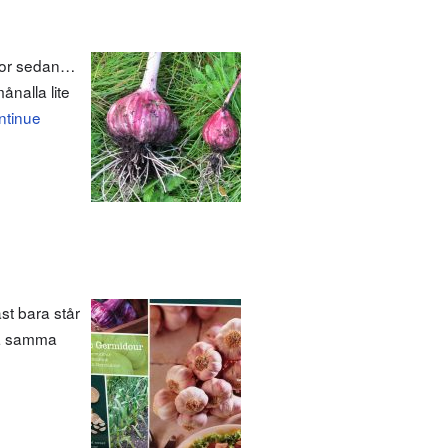
ckor sedan…
nalla lite
ntinue
ast bara står
 på samma