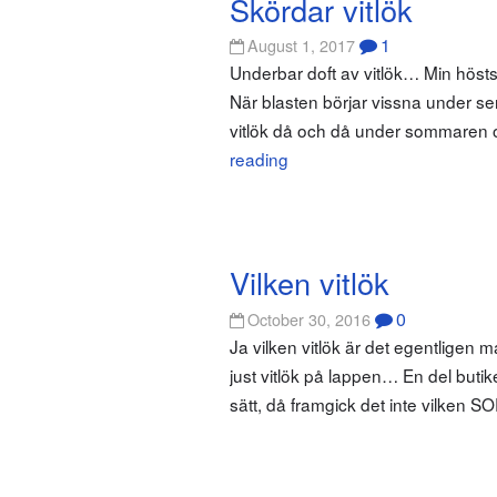
Skördar vitlök
1
August 1, 2017
Underbar doft av vitlök… Min hösts
När blasten börjar vissna under se
vitlök då och då under sommaren oc
reading
Vilken vitlök
0
October 30, 2016
Ja vilken vitlök är det egentligen m
just vitlök på lappen… En del buti
sätt, då framgick det inte vilken 