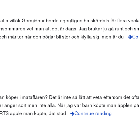
atta vitlök Germidour borde egentligen ha skördats för flera ve
nsommaren vet man att det är dags. Jag brukar ju gå runt och små
h märker när den börjar bli stor och klyfta sig, men är du
Co
an köper i mataffären? Det är inte så lätt att veta eftersom det oft
ker anger sort men inte alla. När jag var barn köpte man äpplen
SORTS äpple man köpte, det stod
Continue reading