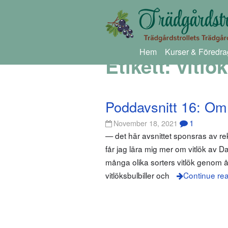
Hem
Kurser & Föredra
Etikett:
vitlök
Poddavsnitt 16: Om 
1
November 18, 2021
— det här avsnittet sponsras av r
får jag lära mig mer om vitlök av D
många olika sorters vitlök genom år
vitlöksbulbiller och
Continue re