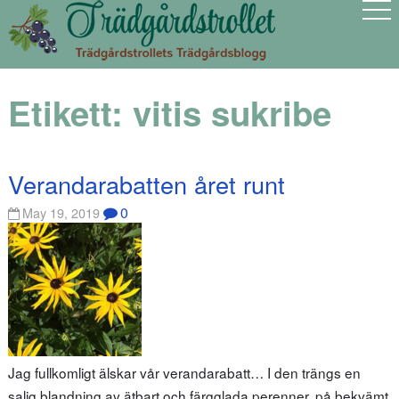
Etikett:
vitis sukribe
Verandarabatten året runt
0
May 19, 2019
Jag fullkomligt älskar vår verandarabatt… I den trängs en
salig blandning av ätbart och färgglada perenner, på bekvämt