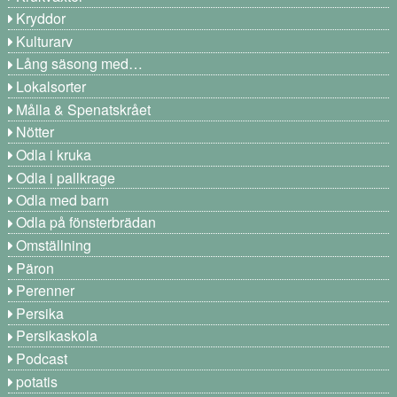
Kryddor
Kulturarv
Lång säsong med…
Lokalsorter
Målla & Spenatskrået
Nötter
Odla i kruka
Odla i pallkrage
Odla med barn
Odla på fönsterbrädan
Omställning
Päron
Perenner
Persika
Persikaskola
Podcast
potatis