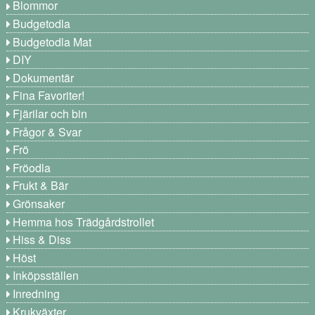
Blommor
Budgetodla
Budgetodla Mat
DIY
Dokumentär
Fina Favoriter!
Fjärilar och bin
Frågor & Svar
Frö
Fröodla
Frukt & Bär
Grönsaker
Hemma hos Trädgårdstrollet
Hiss & Diss
Höst
Inköpsställen
Inredning
Krukväxter