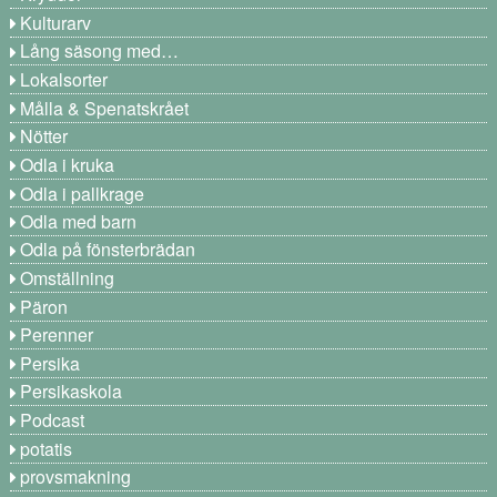
Kulturarv
Lång säsong med…
Lokalsorter
Målla & Spenatskrået
Nötter
Odla i kruka
Odla i pallkrage
Odla med barn
Odla på fönsterbrädan
Omställning
Päron
Perenner
Persika
Persikaskola
Podcast
potatis
provsmakning