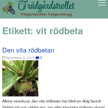
Etikett:
vit rödbeta
Den vita rödbetan
3
November 8, 2018
Albina vereduna, den vita rödbetan har blivit en riktig favorit
Väldigt söt och väldigt stor Jag gillar klassiska rödbetor skarpt,