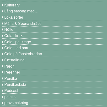
Kulturarv
Lång säsong med…
Lokalsorter
Målla & Spenatskrået
Nötter
Odla i kruka
Odla i pallkrage
Odla med barn
Odla på fönsterbrädan
Omställning
Päron
Perenner
Persika
Persikaskola
Podcast
potatis
provsmakning