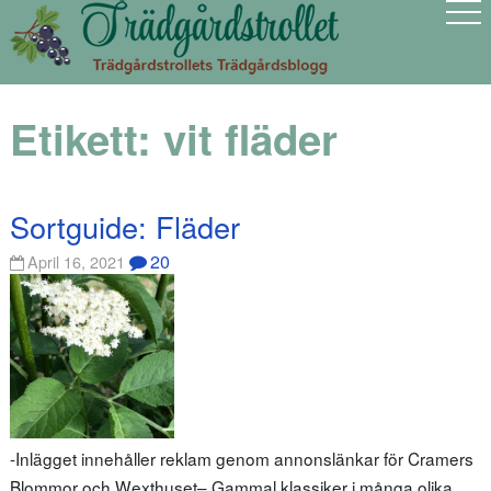
Etikett:
vit fläder
Sortguide: Fläder
20
April 16, 2021
-Inlägget innehåller reklam genom annonslänkar för Cramers
Blommor och Wexthuset– Gammal klassiker i många olika