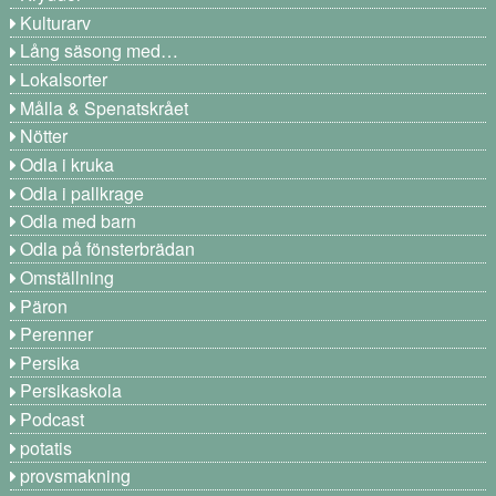
Kulturarv
Lång säsong med…
Lokalsorter
Målla & Spenatskrået
Nötter
Odla i kruka
Odla i pallkrage
Odla med barn
Odla på fönsterbrädan
Omställning
Päron
Perenner
Persika
Persikaskola
Podcast
potatis
provsmakning