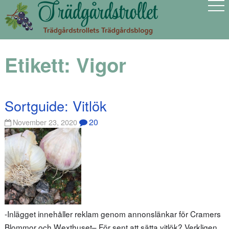
Etikett:
Vigor
Sortguide: Vitlök
20
November 23, 2020
-Inlägget innehåller reklam genom annonslänkar för Cramers
Blommor och Wexthuset– För sent att sätta vitlök? Verkligen