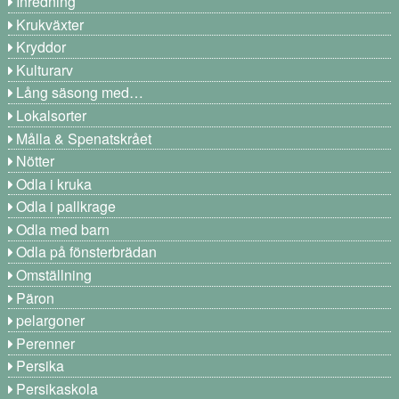
Inredning
Krukväxter
Kryddor
Kulturarv
Lång säsong med…
Lokalsorter
Målla & Spenatskrået
Nötter
Odla i kruka
Odla i pallkrage
Odla med barn
Odla på fönsterbrädan
Omställning
Päron
pelargoner
Perenner
Persika
Persikaskola