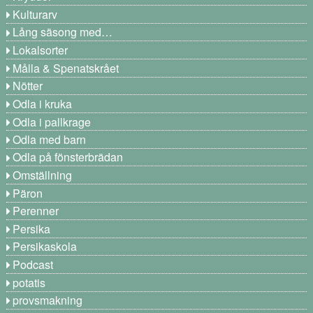
Kulturarv
Lång säsong med…
Lokalsorter
Målla & Spenatskrået
Nötter
Odla i kruka
Odla i pallkrage
Odla med barn
Odla på fönsterbrädan
Omställning
Päron
Perenner
Persika
Persikaskola
Podcast
potatis
provsmakning