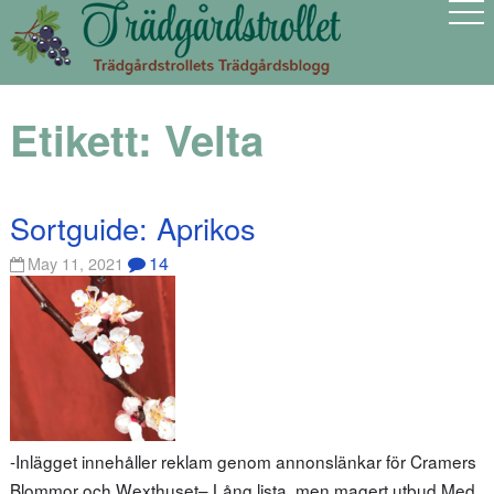
Etikett:
Velta
Sortguide: Aprikos
14
May 11, 2021
-Inlägget innehåller reklam genom annonslänkar för Cramers
Blommor och Wexthuset– Lång lista, men magert utbud Med