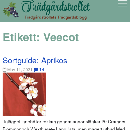
Etikett:
Veecot
Sortguide: Aprikos
14
May 11, 2021
-Inlägget innehåller reklam genom annonslänkar för Cramers
Blommor och Wexthuset– Lång lista, men magert utbud Med