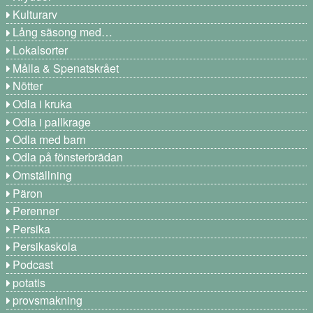
Kulturarv
Lång säsong med…
Lokalsorter
Målla & Spenatskrået
Nötter
Odla i kruka
Odla i pallkrage
Odla med barn
Odla på fönsterbrädan
Omställning
Päron
Perenner
Persika
Persikaskola
Podcast
potatis
provsmakning