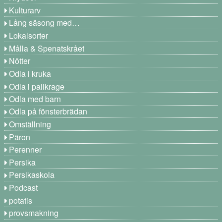
Kulturarv
Lång säsong med…
Lokalsorter
Målla & Spenatskrået
Nötter
Odla i kruka
Odla i pallkrage
Odla med barn
Odla på fönsterbrädan
Omställning
Päron
Perenner
Persika
Persikaskola
Podcast
potatis
provsmakning