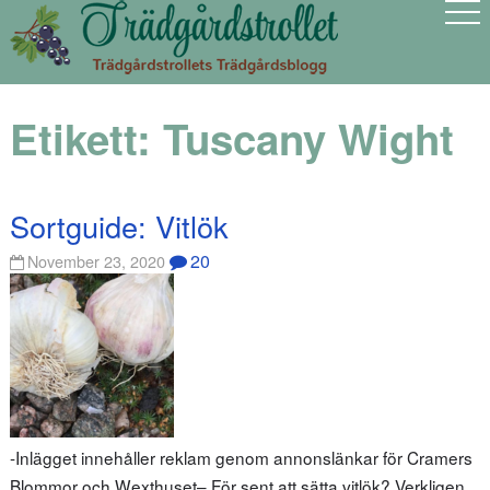
Etikett:
Tuscany Wight
Sortguide: Vitlök
20
November 23, 2020
-Inlägget innehåller reklam genom annonslänkar för Cramers
Blommor och Wexthuset– För sent att sätta vitlök? Verkligen