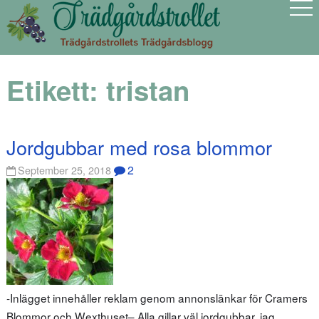
Etikett:
tristan
Jordgubbar med rosa blommor
2
September 25, 2018
-Inlägget innehåller reklam genom annonslänkar för Cramers
Blommor och Wexthuset– Alla gillar väl jordgubbar, jag