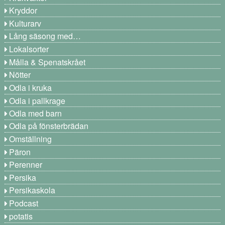
Kryddor
Kulturarv
Lång säsong med…
Lokalsorter
Målla & Spenatskrået
Nötter
Odla i kruka
Odla i pallkrage
Odla med barn
Odla på fönsterbrädan
Omställning
Päron
Perenner
Persika
Persikaskola
Podcast
potatis