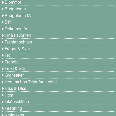
Blommor
Budgetodla
Budgetodla Mat
DIY
Dokumentär
Fina Favoriter!
Fjärilar och bin
Frågor & Svar
Frö
Fröodla
Frukt & Bär
Grönsaker
Hemma hos Trädgårdstrollet
Hiss & Diss
Höst
Inköpsställen
Inredning
Krukväxter