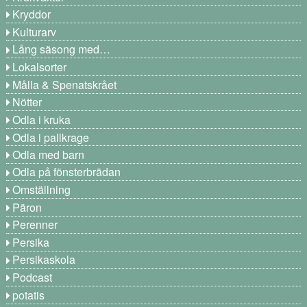
Kryddor
Kulturarv
Lång säsong med…
Lokalsorter
Målla & Spenatskrået
Nötter
Odla i kruka
Odla i pallkrage
Odla med barn
Odla på fönsterbrädan
Omställning
Päron
Perenner
Persika
Persikaskola
Podcast
potatis