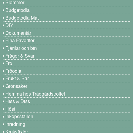
Blommor
Budgetodla
Budgetodla Mat
DIY
Dokumentär
Fina Favoriter!
Fjärilar och bin
Frågor & Svar
Frö
Fröodla
Frukt & Bär
Grönsaker
Hemma hos Trädgårdstrollet
Hiss & Diss
Höst
Inköpsställen
Inredning
Krukväxter