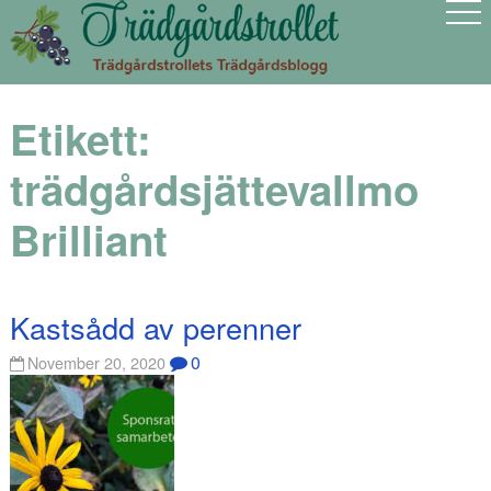
Etikett:
trädgårdsjättevallmo
Brilliant
Kastsådd av perenner
0
November 20, 2020