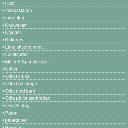
Höst
Inköpsställen
Inredning
Krukväxter
Kryddor
Kulturarv
Lång säsong med…
Lokalsorter
Målla & Spenatskrået
Nötter
Odla i kruka
Odla i pallkrage
Odla med barn
Odla på fönsterbrädan
Omställning
Päron
pelargoner
Perenner