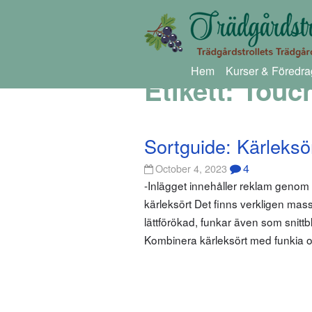
Hem
Kurser & Föredra
Etikett:
Touc
Sortguide: Kärleksö
4
October 4, 2023
-Inlägget innehåller reklam geno
kärleksört Det finns verkligen massv
lättförökad, funkar även som snitt
Kombinera kärleksört med funkia oc