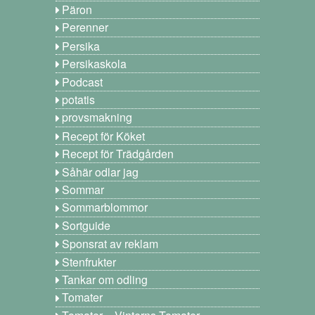
Päron
Perenner
Persika
Persikaskola
Podcast
potatis
provsmakning
Recept för Köket
Recept för Trädgården
Såhär odlar jag
Sommar
Sommarblommor
Sortguide
Sponsrat av reklam
Stenfrukter
Tankar om odling
Tomater