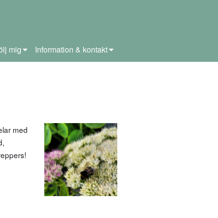
ölj mig
Information & kontakt
elar med
d,
reppers!