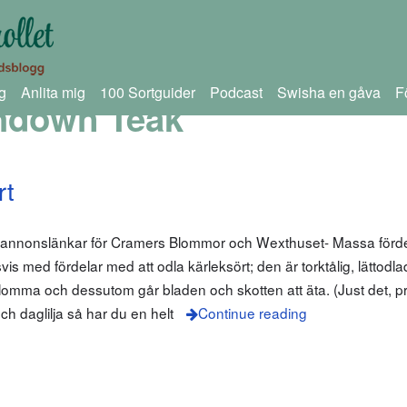
g
Anlita mig
100 Sortguider
Podcast
Swisha en gåva
F
hdown Teak
rt
m annonslänkar för Cramers Blommor och Wexthuset- Massa förd
is med fördelar med att odla kärleksört; den är torktålig, lättodla
blomma och dessutom går bladen och skotten att äta. (Just det, p
h daglilja så har du en helt
Continue reading