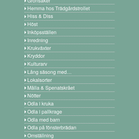
Grönsaker
Hemma hos Trädgårdstrollet
Hiss & Diss
Höst
Inköpsställen
Inredning
Krukväxter
Kryddor
Kulturarv
Lång säsong med…
Lokalsorter
Målla & Spenatskrået
Nötter
Odla i kruka
Odla i pallkrage
Odla med barn
Odla på fönsterbrädan
Omställning