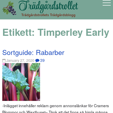
Etikett:
Timperley Early
Sortguide: Rabarber
39
January 27, 2020
-Inlägget innehåller reklam genom annonslänkar för Cramers
Blommor och Wexthuset– Tänk att det finns så himla många