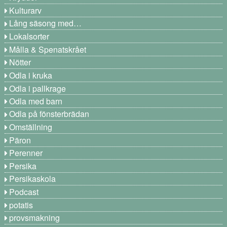
Kulturarv
Lång säsong med…
Lokalsorter
Målla & Spenatskrået
Nötter
Odla i kruka
Odla i pallkrage
Odla med barn
Odla på fönsterbrädan
Omställning
Päron
Perenner
Persika
Persikaskola
Podcast
potatis
provsmakning