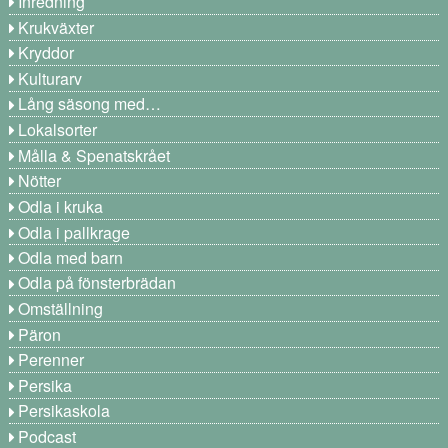
Inredning
Krukväxter
Kryddor
Kulturarv
Lång säsong med…
Lokalsorter
Målla & Spenatskrået
Nötter
Odla i kruka
Odla i pallkrage
Odla med barn
Odla på fönsterbrädan
Omställning
Päron
Perenner
Persika
Persikaskola
Podcast