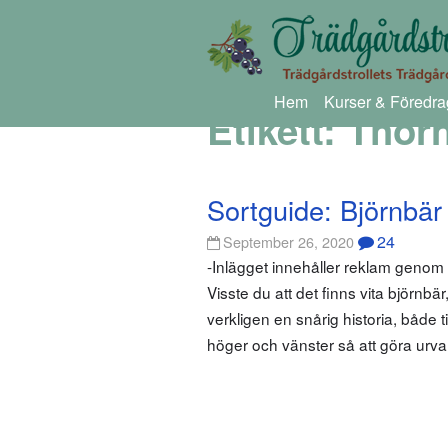
Hem
Kurser & Föredra
Etikett:
Thor
Sortguide: Björnbär
24
September 26, 2020
-Inlägget innehåller reklam geno
Visste du att det finns vita björn
verkligen en snårig historia, både 
höger och vänster så att göra urvale