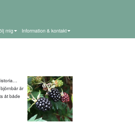
ölj mig
Information & kontakt
istoria…
 björnbär är
ts åt både