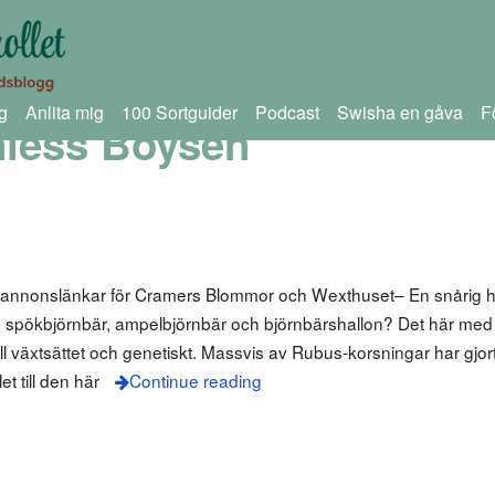
g
Anlita mig
100 Sortguider
Podcast
Swisha en gåva
F
nless Boysen
m annonslänkar för Cramers Blommor och Wexthuset– En snårig h
bär, spökbjörnbär, ampelbjörnbär och björnbärshallon? Det här med
till växtsättet och genetiskt. Massvis av Rubus-korsningar har gjor
t till den här
Continue reading