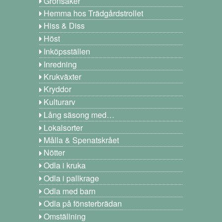
Grönsaker
Hemma hos Trädgårdstrollet
Hiss & Diss
Höst
Inköpsställen
Inredning
Krukväxter
Kryddor
Kulturarv
Lång säsong med…
Lokalsorter
Målla & Spenatskrået
Nötter
Odla i kruka
Odla i pallkrage
Odla med barn
Odla på fönsterbrädan
Omställning