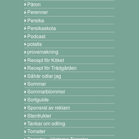
Päron
Perenner
Persika
Persikaskola
Podcast
potatis
provsmakning
Recept för Köket
Recept för Trädgården
Såhär odlar jag
Sommar
Sommarblommor
Sortguide
Sponsrat av reklam
Stenfrukter
Tankar om odling
Tomater