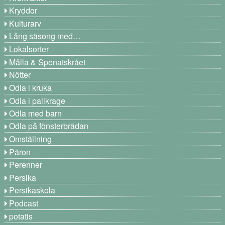
Kryddor
Kulturarv
Lång säsong med…
Lokalsorter
Målla & Spenatskrået
Nötter
Odla i kruka
Odla i pallkrage
Odla med barn
Odla på fönsterbrädan
Omställning
Päron
Perenner
Persika
Persikaskola
Podcast
potatis