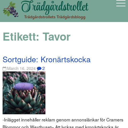
Etikett:
Tavor
Sortguide: Kronärtskocka
2
March 16, 2024
-Inlägget innehåller reklam genom annonslänkar för Cramers
Blommor och Wexthuset– Att lyckas med kronärtskocka är