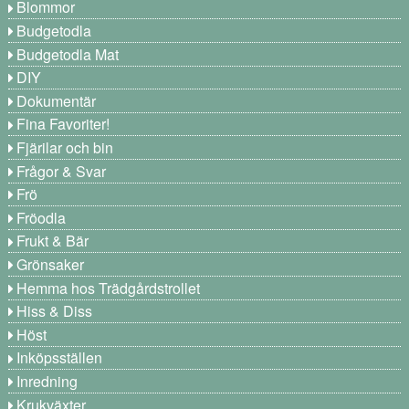
Blommor
Budgetodla
Budgetodla Mat
DIY
Dokumentär
Fina Favoriter!
Fjärilar och bin
Frågor & Svar
Frö
Fröodla
Frukt & Bär
Grönsaker
Hemma hos Trädgårdstrollet
Hiss & Diss
Höst
Inköpsställen
Inredning
Krukväxter