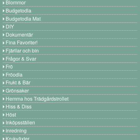
Blommor
Budgetodla
Budgetodla Mat
DIY
Dokumentär
Fina Favoriter!
Fjärilar och bin
Frågor & Svar
Frö
Fröodla
Frukt & Bär
Grönsaker
Hemma hos Trädgårdstrollet
Hiss & Diss
Höst
Inköpsställen
Inredning
Krukväxter