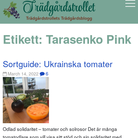
Etikett:
Tarasenko Pink
Sortguide: Ukrainska tomater
6
March 14, 2022
Odlad solidaritet – tomater och solrosor Det är många
tomatodlare som vill visa sitt stöd och sin solidaritet med