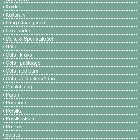
Kryddor
Kulturarv
Lång säsong med…
Lokalsorter
Målla & Spenatskrået
Nötter
Odla i kruka
Odla i pallkrage
Odla med barn
Odla på fönsterbrädan
Omställning
Päron
Perenner
Persika
Persikaskola
Podcast
potatis