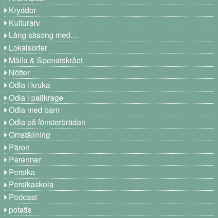
Kryddor
Kulturarv
Lång säsong med…
Lokalsorter
Målla & Spenatskrået
Nötter
Odla i kruka
Odla i pallkrage
Odla med barn
Odla på fönsterbrädan
Omställning
Päron
Perenner
Persika
Persikaskola
Podcast
potatis