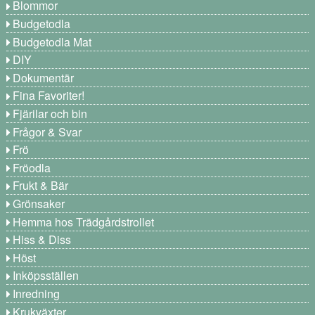
Blommor
Budgetodla
Budgetodla Mat
DIY
Dokumentär
Fina Favoriter!
Fjärilar och bin
Frågor & Svar
Frö
Fröodla
Frukt & Bär
Grönsaker
Hemma hos Trädgårdstrollet
Hiss & Diss
Höst
Inköpsställen
Inredning
Krukväxter