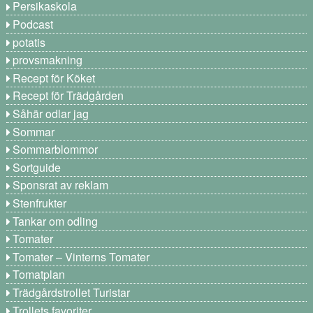
Persikaskola
Podcast
potatis
provsmakning
Recept för Köket
Recept för Trädgården
Såhär odlar jag
Sommar
Sommarblommor
Sortguide
Sponsrat av reklam
Stenfrukter
Tankar om odling
Tomater
Tomater – Vinterns Tomater
Tomatplan
Trädgårdstrollet Turistar
Trollets favoriter