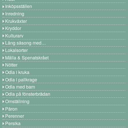
Inköpsställen
Inredning
Krukväxter
Kryddor
Kulturarv
Lång säsong med…
Lokalsorter
Målla & Spenatskrået
Nötter
Odla i kruka
Odla i pallkrage
Odla med barn
Odla på fönsterbrädan
Omställning
Päron
Perenner
Persika