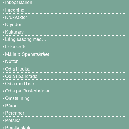
Inköpsställen
Inredning
Krukväxter
Kryddor
Kulturarv
Lång säsong med…
Lokalsorter
Målla & Spenatskrået
Nötter
Odla i kruka
Odla i pallkrage
Odla med barn
Odla på fönsterbrädan
Omställning
Päron
Perenner
Persika
Persikaskola