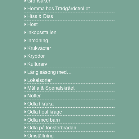
Grönsaker
Hemma hos Trädgårdstrollet
Hiss & Diss
Höst
Inköpsställen
Inredning
Krukväxter
Kryddor
Kulturarv
Lång säsong med…
Lokalsorter
Målla & Spenatskrået
Nötter
Odla i kruka
Odla i pallkrage
Odla med barn
Odla på fönsterbrädan
Omställning