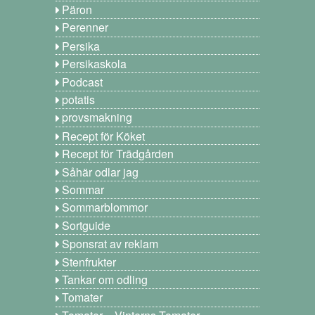
Päron
Perenner
Persika
Persikaskola
Podcast
potatis
provsmakning
Recept för Köket
Recept för Trädgården
Såhär odlar jag
Sommar
Sommarblommor
Sortguide
Sponsrat av reklam
Stenfrukter
Tankar om odling
Tomater