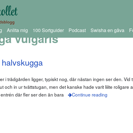
g
Anlita mig
100 Sortguider
Podcast
Swisha en gåva
F
ga vulgaris
i halvskugga
ter i trädgården ligger, typiskt nog, där nästan ingen ser den. Vid 
r ut och in ur tvättstugan, men det kanske hade varit liiite roligare 
d entrén där fler ser den än bara
Continue reading