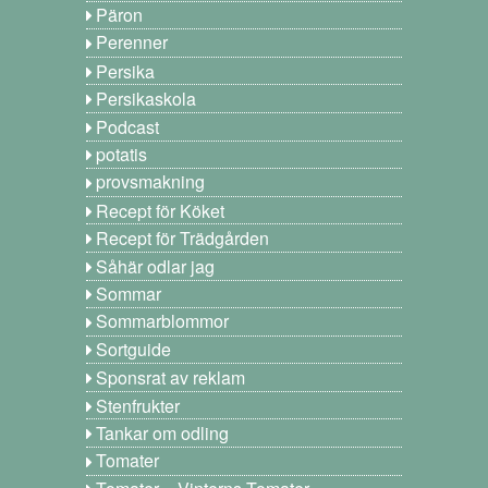
Päron
Perenner
Persika
Persikaskola
Podcast
potatis
provsmakning
Recept för Köket
Recept för Trädgården
Såhär odlar jag
Sommar
Sommarblommor
Sortguide
Sponsrat av reklam
Stenfrukter
Tankar om odling
Tomater