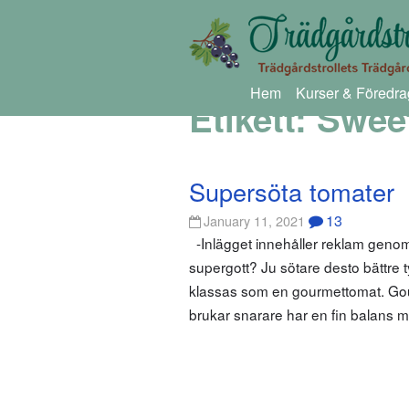
Hem
Kurser & Föredra
Etikett:
Swee
Supersöta tomater
13
January 11, 2021
-Inlägget innehåller reklam geno
supergott? Ju sötare desto bättre t
klassas som en gourmettomat. Gour
brukar snarare har en fin balans m