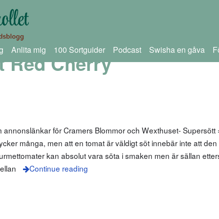
g
Anlita mig
100 Sortguider
Podcast
Swisha en gåva
F
t Red Cherry
m annonslänkar för Cramers Blommor och Wexthuset- Supersött 
ycker många, men att en tomat är väldigt söt innebär inte att den
mettomater kan absolut vara söta i smaken men är sällan etter
ellan
Continue reading