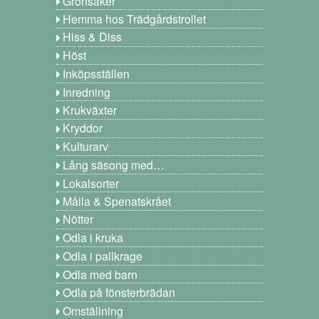
Grönsaker
Hemma hos Trädgårdstrollet
Hiss & Diss
Höst
Inköpsställen
Inredning
Krukväxter
Kryddor
Kulturarv
Lång säsong med…
Lokalsorter
Målla & Spenatskrået
Nötter
Odla i kruka
Odla i pallkrage
Odla med barn
Odla på fönsterbrädan
Omställning