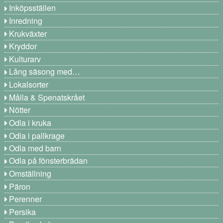
Inköpsställen
Inredning
Krukväxter
Kryddor
Kulturarv
Lång säsong med…
Lokalsorter
Målla & Spenatskrået
Nötter
Odla i kruka
Odla i pallkrage
Odla med barn
Odla på fönsterbrädan
Omställning
Päron
Perenner
Persika