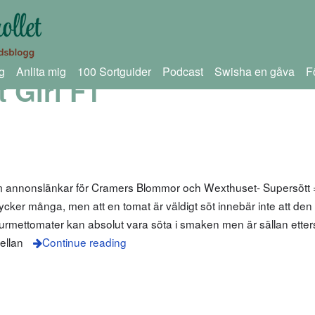
g
Anlita mig
100 Sortguider
Podcast
Swisha en gåva
F
 Girl F1
m annonslänkar för Cramers Blommor och Wexthuset- Supersött 
ycker många, men att en tomat är väldigt söt innebär inte att den
mettomater kan absolut vara söta i smaken men är sällan etter
ellan
Continue reading