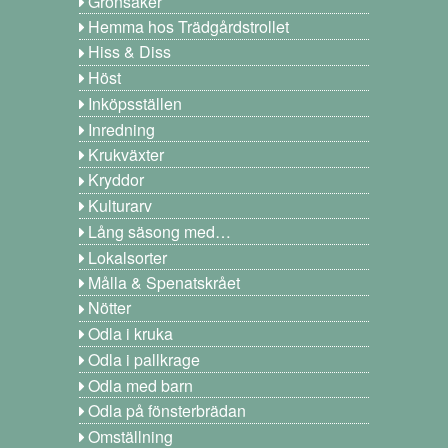
Grönsaker
Hemma hos Trädgårdstrollet
Hiss & Diss
Höst
Inköpsställen
Inredning
Krukväxter
Kryddor
Kulturarv
Lång säsong med…
Lokalsorter
Målla & Spenatskrået
Nötter
Odla i kruka
Odla i pallkrage
Odla med barn
Odla på fönsterbrädan
Omställning