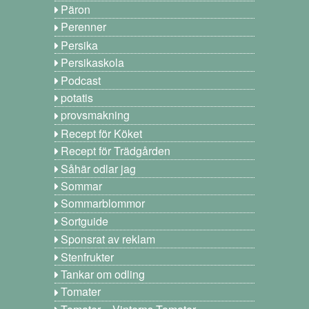
Päron
Perenner
Persika
Persikaskola
Podcast
potatis
provsmakning
Recept för Köket
Recept för Trädgården
Såhär odlar jag
Sommar
Sommarblommor
Sortguide
Sponsrat av reklam
Stenfrukter
Tankar om odling
Tomater