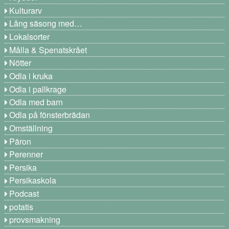
Kulturarv
Lång säsong med…
Lokalsorter
Målla & Spenatskrået
Nötter
Odla i kruka
Odla i pallkrage
Odla med barn
Odla på fönsterbrädan
Omställning
Päron
Perenner
Persika
Persikaskola
Podcast
potatis
provsmakning