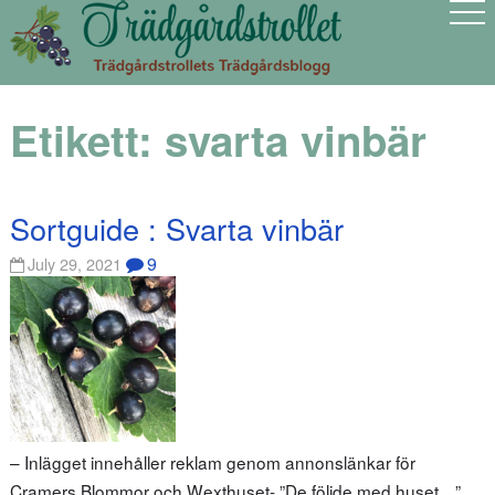
Etikett:
svarta vinbär
Sortguide : Svarta vinbär
9
July 29, 2021
– Inlägget innehåller reklam genom annonslänkar för
Cramers Blommor och Wexthuset- ”De följde med huset…”