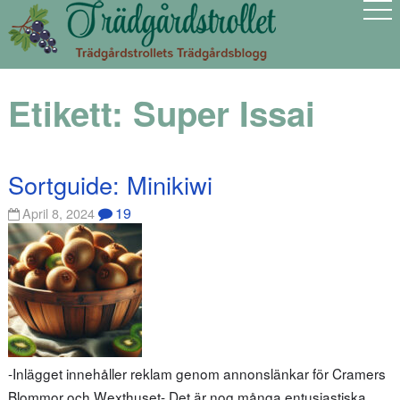
Etikett:
Super Issai
Sortguide: Minikiwi
19
April 8, 2024
-Inlägget innehåller reklam genom annonslänkar för Cramers
Blommor och Wexthuset- Det är nog många entusiastiska