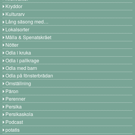
Kryddor
Kulturarv
Lång säsong med…
Lokalsorter
Målla & Spenatskrået
Nötter
Odla i kruka
Odla i pallkrage
Odla med barn
Odla på fönsterbrädan
Omställning
Päron
Perenner
Persika
Persikaskola
Podcast
potatis