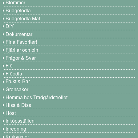
Blommor
Budgetodla
Budgetodla Mat
DIY
Dokumentär
Fina Favoriter!
Fjärilar och bin
Frågor & Svar
Frö
Fröodla
Frukt & Bär
Grönsaker
Hemma hos Trädgårdstrollet
Hiss & Diss
Höst
Inköpsställen
Inredning
Krukväxter