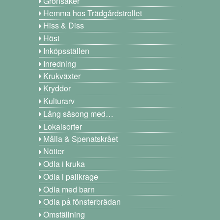
Grönsaker
Hemma hos Trädgårdstrollet
Hiss & Diss
Höst
Inköpsställen
Inredning
Krukväxter
Kryddor
Kulturarv
Lång säsong med…
Lokalsorter
Målla & Spenatskrået
Nötter
Odla i kruka
Odla i pallkrage
Odla med barn
Odla på fönsterbrädan
Omställning