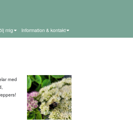
ölj mig
Information & kontakt
elar med
d,
reppers!