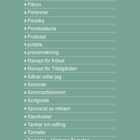
Päron
Perenner
Persika
Persikaskola
Podcast
potatis
provsmakning
Recept för Köket
Recept för Trädgården
Såhär odlar jag
Sommar
Sommarblommor
Sortguide
Sponsrat av reklam
Stenfrukter
Tankar om odling
Tomater