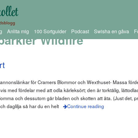
g
Anlita mig
100 Sortguider
Podcast
Swisha en gåva
F
arkler Wildfire
rt
m annonslänkar för Cramers Blommor och Wexthuset- Massa förd
is med fördelar med att odla kärleksört; den är torktålig, lättodla
blomma och dessutom går bladen och skotten att äta. (Just det, p
h daglilja så har du en helt
Continue reading