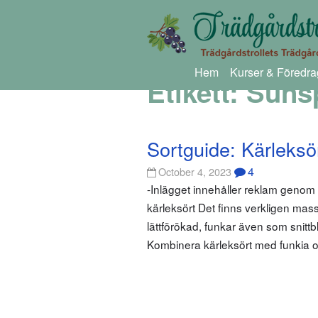
Hem
Kurser & Föredra
Etikett:
Sunsp
Sortguide: Kärleksö
4
October 4, 2023
-Inlägget innehåller reklam geno
kärleksört Det finns verkligen massv
lättförökad, funkar även som snitt
Kombinera kärleksört med funkia oc