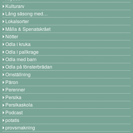
Kulturarv
Lång säsong med…
Lokalsorter
Målla & Spenatskrået
Nötter
Odla i kruka
Odla i pallkrage
Odla med barn
Odla på fönsterbrädan
Omställning
Päron
Perenner
Persika
Persikaskola
Podcast
potatis
provsmakning