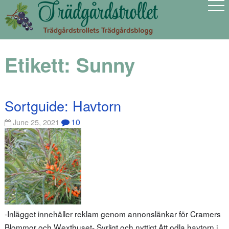
Etikett:
Sunny
Sortguide: Havtorn
10
June 25, 2021
-Inlägget innehåller reklam genom annonslänkar för Cramers
Blommor och Wexthuset- Syrligt och nyttigt Att odla havtorn i