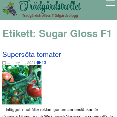
Etikett:
Sugar Gloss F1
Supersöta tomater
13
January 11, 2021
-Inlägget innehåller reklam genom annonslänkar för
Cramers Blommor och Wexthuset- Supersött = supergott? Ju