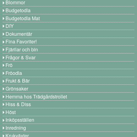
Blommor
Budgetodla
Budgetodla Mat
DIY
Dokumentär
Fina Favoriter!
Fjärilar och bin
Frågor & Svar
Frö
Fröodla
Frukt & Bär
Grönsaker
Hemma hos Trädgårdstrollet
Hiss & Diss
Höst
Inköpsställen
Inredning
Krukväxter