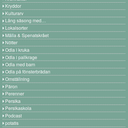
Kryddor
Kulturarv
Lång säsong med…
Lokalsorter
Målla & Spenatskrået
Nötter
Odla i kruka
Odla i pallkrage
Odla med barn
Odla på fönsterbrädan
Omställning
Päron
Perenner
Persika
Persikaskola
Podcast
potatis