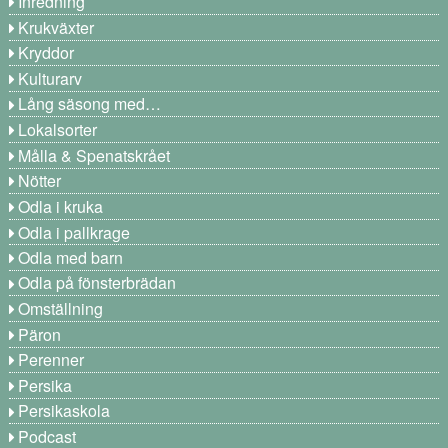
Inredning
Krukväxter
Kryddor
Kulturarv
Lång säsong med…
Lokalsorter
Målla & Spenatskrået
Nötter
Odla i kruka
Odla i pallkrage
Odla med barn
Odla på fönsterbrädan
Omställning
Päron
Perenner
Persika
Persikaskola
Podcast