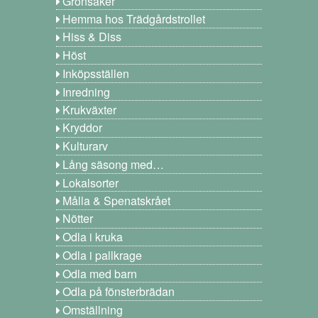
Grönsaker
Hemma hos Trädgårdstrollet
Hiss & Diss
Höst
Inköpsställen
Inredning
Krukväxter
Kryddor
Kulturarv
Lång säsong med…
Lokalsorter
Målla & Spenatskrået
Nötter
Odla i kruka
Odla i pallkrage
Odla med barn
Odla på fönsterbrädan
Omställning