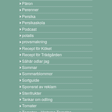
Päron
Perenner
Persika
Persikaskola
Podcast
potatis
provsmakning
Recept för Köket
Recept för Trädgården
Såhär odlar jag
Sommar
Sommarblommor
Sortguide
Sponsrat av reklam
Stenfrukter
Tankar om odling
Tomater