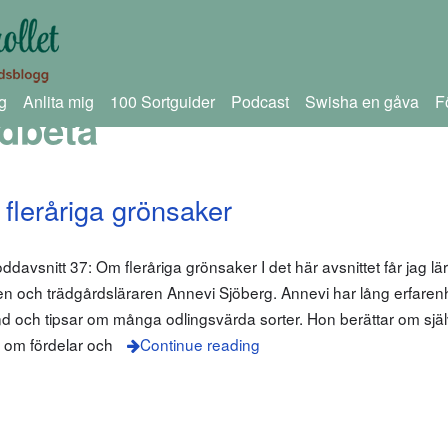
g
Anlita mig
100 Sortguider
Podcast
Swisha en gåva
F
dbeta
fleråriga grönsaker
oddavsnitt 37: Om fleråriga grönsaker I det här avsnittet får jag l
ren och trädgårdsläraren Annevi Sjöberg. Annevi har lång erfarenh
und och tipsar om många odlingsvärda sorter. Hon berättar om sjä
, om fördelar och
Continue reading