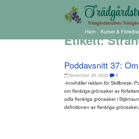
Hem
Kurser & Föredra
Etikett:
Stran
Poddavsnitt 37: Om 
1
November 28, 2023
-innehåller reklam för Skillbreak- P
om fleråriga grönsaker av författa
odla fleråriga grönsaker i Stjärns
definitionen av fleråriga grönsaker