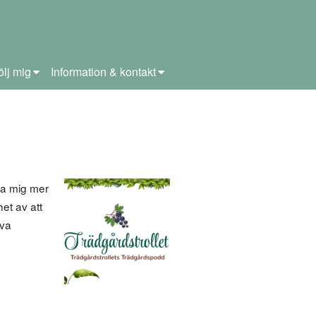
ölj mig
Information & kontakt
ära mig mer
et av att
lva