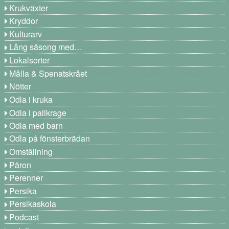
Krukväxter
Kryddor
Kulturarv
Lång säsong med…
Lokalsorter
Målla & Spenatskrået
Nötter
Odla i kruka
Odla i pallkrage
Odla med barn
Odla på fönsterbrädan
Omställning
Päron
Perenner
Persika
Persikaskola
Podcast