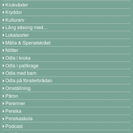
Krukväxter
Kryddor
Kulturarv
Lång säsong med…
Lokalsorter
Målla & Spenatskrået
Nötter
Odla i kruka
Odla i pallkrage
Odla med barn
Odla på fönsterbrädan
Omställning
Päron
Perenner
Persika
Persikaskola
Podcast