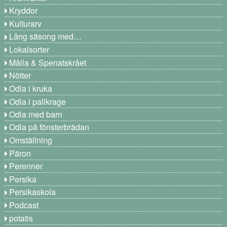
Kryddor
Kulturarv
Lång säsong med…
Lokalsorter
Målla & Spenatskrået
Nötter
Odla i kruka
Odla i pallkrage
Odla med barn
Odla på fönsterbrädan
Omställning
Päron
Perenner
Persika
Persikaskola
Podcast
potatis