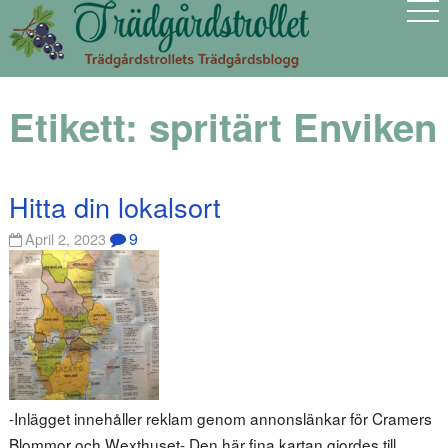
Etikett:
spritärt Enviken
Hitta din lokalsort
9
April 2, 2023
-Inlägget innehåller reklam genom annonslänkar för Cramers
Blommor och Wexthuset- Den här fina kartan gjordes till