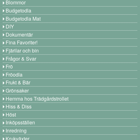
Blommor
Budgetodla
Budgetodla Mat
DIY
Dokumentär
Fina Favoriter!
Fjärilar och bin
Frågor & Svar
Frö
Fröodla
Frukt & Bär
Grönsaker
Hemma hos Trädgårdstrollet
Hiss & Diss
Höst
Inköpsställen
Inredning
Krukväxter