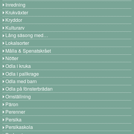
Inredning
Krukväxter
Kryddor
Kulturarv
Lång säsong med…
Lokalsorter
Målla & Spenatskrået
Nötter
Odla i kruka
Odla i pallkrage
Odla med barn
Odla på fönsterbrädan
Omställning
Päron
Perenner
Persika
Persikaskola