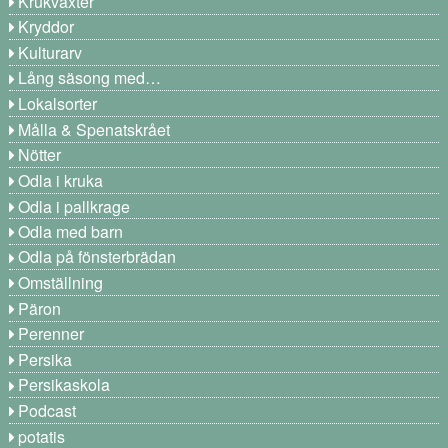
Krukväxter
Kryddor
Kulturarv
Lång säsong med…
Lokalsorter
Målla & Spenatskrået
Nötter
Odla i kruka
Odla i pallkrage
Odla med barn
Odla på fönsterbrädan
Omställning
Päron
Perenner
Persika
Persikaskola
Podcast
potatis