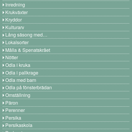
Inredning
Krukväxter
Kryddor
Kulturarv
Lång säsong med…
Lokalsorter
Målla & Spenatskrået
Nötter
Odla i kruka
Odla i pallkrage
Odla med barn
Odla på fönsterbrädan
Omställning
Päron
Perenner
Persika
Persikaskola