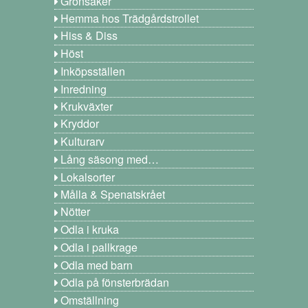
Grönsaker
Hemma hos Trädgårdstrollet
Hiss & Diss
Höst
Inköpsställen
Inredning
Krukväxter
Kryddor
Kulturarv
Lång säsong med…
Lokalsorter
Målla & Spenatskrået
Nötter
Odla i kruka
Odla i pallkrage
Odla med barn
Odla på fönsterbrädan
Omställning