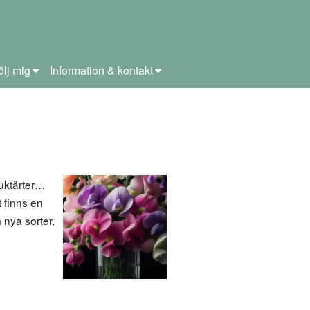
ölj mig
Information & kontakt
uktärter…
 finns en
 nya sorter,