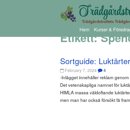
Hem
Kurser & Föredra
Etikett:
Spenc
Sortguide: Luktärte
4
February 7, 2024
-Inlägget innehåller reklam geno
Det vetenskapliga namnet för luktä
HIMLA massa väldoftande luktärter!
men man har också försökt få fra