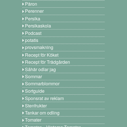
Päron
Perenner
Persika
Persikaskola
Podcast
potatis
provsmakning
Recept för Köket
Recept för Trädgården
Såhär odlar jag
Sommar
Sommarblommor
Sortguide
Sponsrat av reklam
Stenfrukter
Tankar om odling
Tomater