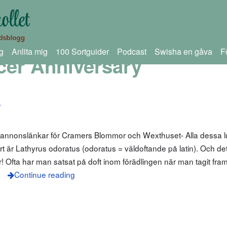
g
Anlita mig
100 Sortguider
Podcast
Swisha en gåva
F
er Anniversary
r
m annonslänkar för Cramers Blommor och Wexthuset- Alla dessa l
rt är Lathyrus odoratus (odoratus = väldoftande på latin). Och det
 Ofta har man satsat på doft inom förädlingen när man tagit fram
m
Continue reading