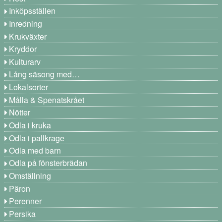
Inköpsställen
Inredning
Krukväxter
Kryddor
Kulturarv
Lång säsong med…
Lokalsorter
Målla & Spenatskrået
Nötter
Odla i kruka
Odla i pallkrage
Odla med barn
Odla på fönsterbrädan
Omställning
Päron
Perenner
Persika