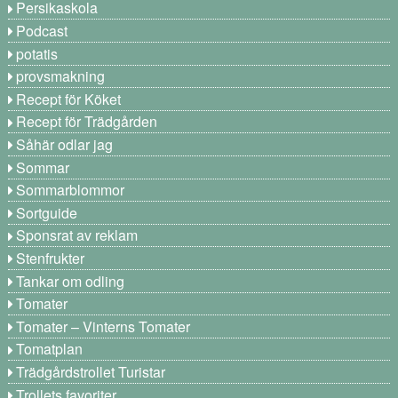
Persikaskola
Podcast
potatis
provsmakning
Recept för Köket
Recept för Trädgården
Såhär odlar jag
Sommar
Sommarblommor
Sortguide
Sponsrat av reklam
Stenfrukter
Tankar om odling
Tomater
Tomater – Vinterns Tomater
Tomatplan
Trädgårdstrollet Turistar
Trollets favoriter