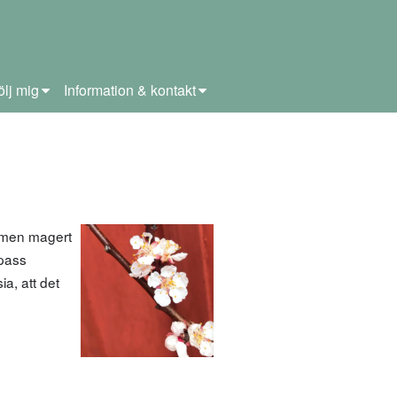
ölj mig
Information & kontakt
 men magert
 pass
a, att det