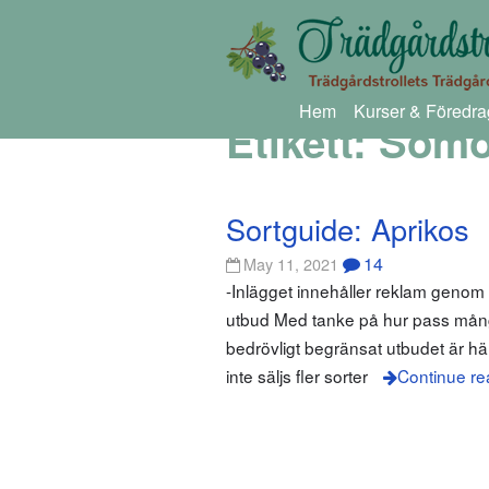
Hem
Kurser & Föredra
Etikett:
Som
Sortguide: Aprikos
14
May 11, 2021
-Inlägget innehåller reklam geno
utbud Med tanke på hur pass många 
bedrövligt begränsat utbudet är hä
inte säljs fler sorter
Continue re