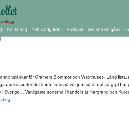
g
Anlita mig
100 Sortguider
Podcast
Swisha en gåva
F
o
m annonslänkar för Cramers Blommor och Wexthuset– Lång lista,
aprikossorter det ändå finns på vår jord så är det sorgligt hur
r i Sverige… Vanligaste sorterna i handeln är Hargrand och Kuresi
ading