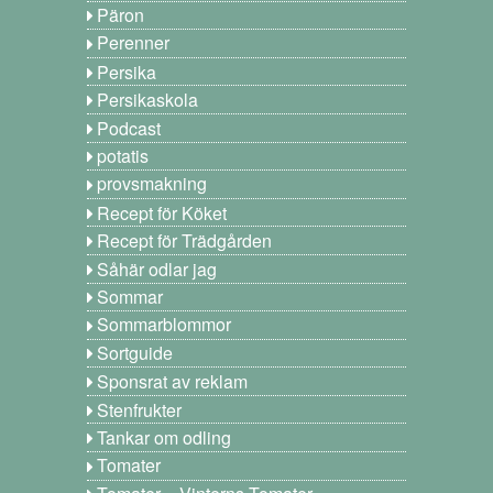
Päron
Perenner
Persika
Persikaskola
Podcast
potatis
provsmakning
Recept för Köket
Recept för Trädgården
Såhär odlar jag
Sommar
Sommarblommor
Sortguide
Sponsrat av reklam
Stenfrukter
Tankar om odling
Tomater