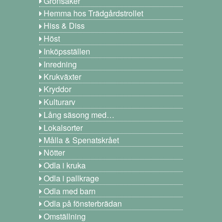
Grönsaker
Hemma hos Trädgårdstrollet
Hiss & Diss
Höst
Inköpsställen
Inredning
Krukväxter
Kryddor
Kulturarv
Lång säsong med…
Lokalsorter
Målla & Spenatskrået
Nötter
Odla i kruka
Odla i pallkrage
Odla med barn
Odla på fönsterbrädan
Omställning