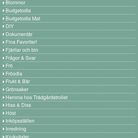
Blommor
Budgetodla
Budgetodla Mat
DIY
Dokumentär
Fina Favoriter!
Fjärilar och bin
Frågor & Svar
Frö
Fröodla
Frukt & Bär
Grönsaker
Hemma hos Trädgårdstrollet
Hiss & Diss
Höst
Inköpsställen
Inredning
Krukväxter