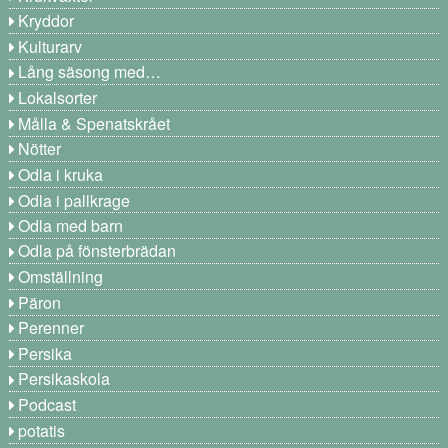
Kryddor
Kulturarv
Lång säsong med…
Lokalsorter
Målla & Spenatskrået
Nötter
Odla i kruka
Odla i pallkrage
Odla med barn
Odla på fönsterbrädan
Omställning
Päron
Perenner
Persika
Persikaskola
Podcast
potatis