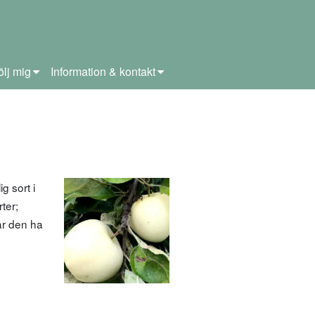
ölj mig
Information & kontakt
g sort i
ter;
ar den ha