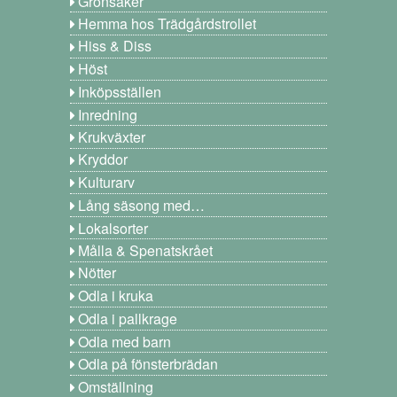
Grönsaker
Hemma hos Trädgårdstrollet
Hiss & Diss
Höst
Inköpsställen
Inredning
Krukväxter
Kryddor
Kulturarv
Lång säsong med…
Lokalsorter
Målla & Spenatskrået
Nötter
Odla i kruka
Odla i pallkrage
Odla med barn
Odla på fönsterbrädan
Omställning