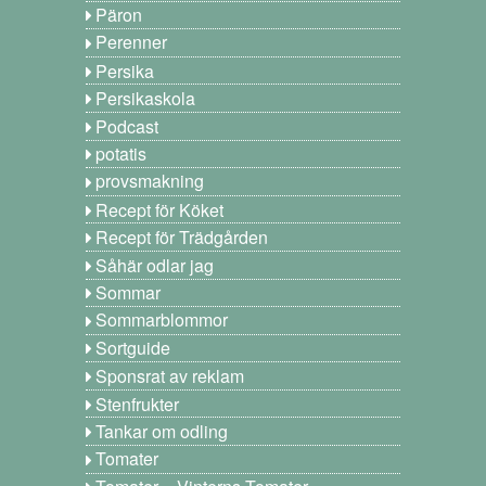
Päron
Perenner
Persika
Persikaskola
Podcast
potatis
provsmakning
Recept för Köket
Recept för Trädgården
Såhär odlar jag
Sommar
Sommarblommor
Sortguide
Sponsrat av reklam
Stenfrukter
Tankar om odling
Tomater