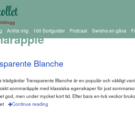
g
Anlita mig
100 Sortguider
Podcast
Swisha en gåva
F
aräpple
sparente Blanche
trädgårdar Transparente Blanche är en populär och väldigt vanli
assiskt sommaräpple med klassiska egenskaper för just sommarsor
t god, men under mycket kort tid. Efter bara en-två veckor bruk
et
Continue reading