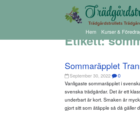
Hem
Kurser & Föredra
Etikett:
somm
Sommaräpplet Tran
0
September 30, 2022
Vanligaste sommaräpplet i svenska 
svenska trädgårdar. Det är ett kl
underbart är kort. Smaken är mycke
gjort sitt som ätäpple så då gäller d