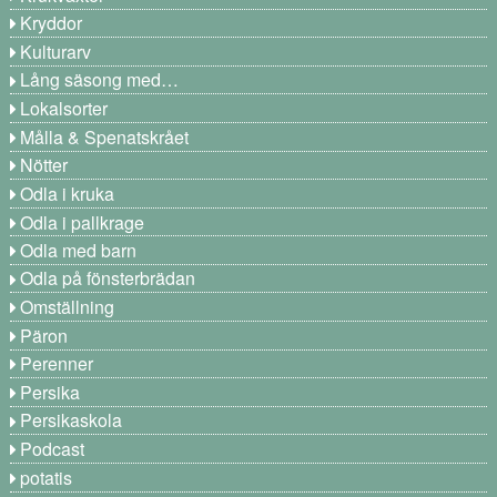
Kryddor
Kulturarv
Lång säsong med…
Lokalsorter
Målla & Spenatskrået
Nötter
Odla i kruka
Odla i pallkrage
Odla med barn
Odla på fönsterbrädan
Omställning
Päron
Perenner
Persika
Persikaskola
Podcast
potatis