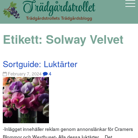
Etikett:
Solway Velvet
Sortguide: Luktärter
4
February 7, 2024
-Inlägget innehåller reklam genom annonslänkar för Cramers
Blommor och Wexthuset- Alla dessa luktärter… Det