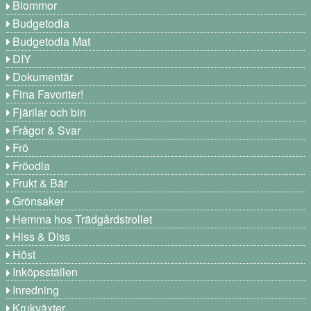
Blommor
Budgetodla
Budgetodla Mat
DIY
Dokumentär
Fina Favoriter!
Fjärilar och bin
Frågor & Svar
Frö
Fröodla
Frukt & Bär
Grönsaker
Hemma hos Trädgårdstrollet
Hiss & Diss
Höst
Inköpsställen
Inredning
Krukväxter