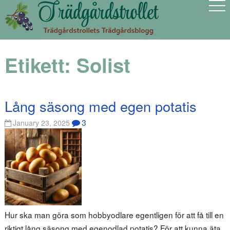
Etikett:
Solist
Lång säsong med egen potatis
3
January 23, 2025
Hur ska man göra som hobbyodlare egentligen för att få till en
riktigt lång säsong med egenodlad potatis? För att kunna äta