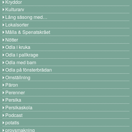
Kryddor
Kulturarv
Lång säsong med…
Lokalsorter
Målla & Spenatskrået
Nötter
Odla i kruka
Odla i pallkrage
Odla med barn
Odla på fönsterbrädan
Omställning
Päron
Perenner
Persika
Persikaskola
Podcast
potatis
provsmakning