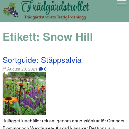
Etikett:
Snow Hill
Sortguide: Stäppsalvia
0
August 28, 2021
-Inlägget innehåller reklam genom annonslänkar för Cramers
Blommor och Wexthuset– Älskad klassiker Det finns alla