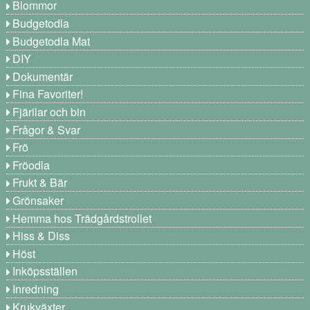
Blommor
Budgetodla
Budgetodla Mat
DIY
Dokumentär
Fina Favoriter!
Fjärilar och bin
Frågor & Svar
Frö
Fröodla
Frukt & Bär
Grönsaker
Hemma hos Trädgårdstrollet
Hiss & Diss
Höst
Inköpsställen
Inredning
Krukväxter