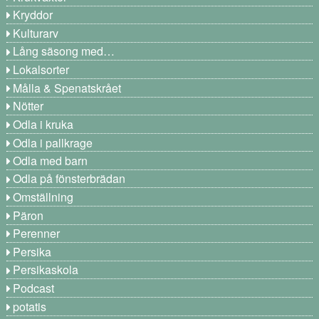
Kryddor
Kulturarv
Lång säsong med…
Lokalsorter
Målla & Spenatskrået
Nötter
Odla i kruka
Odla i pallkrage
Odla med barn
Odla på fönsterbrädan
Omställning
Päron
Perenner
Persika
Persikaskola
Podcast
potatis